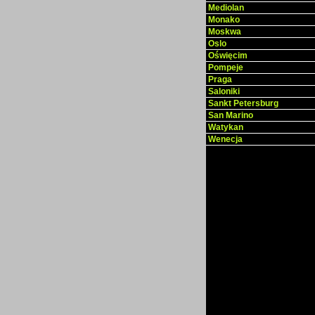
Mediolan
Monako
Moskwa
Oslo
Oświęcim
Pompeje
Praga
Saloniki
Sankt Petersburg
San Marino
Watykan
Wenecja