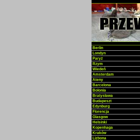
Berlin
Londyn
Paryż
Rzym
Wiedeń
Amsterdam
Ateny
Barcelona
Bolonia
Bratysława
Budapeszt
Edynburg
Florencja
Glasgow
Helsinki
Kopenhaga
Kraków
Lizbona