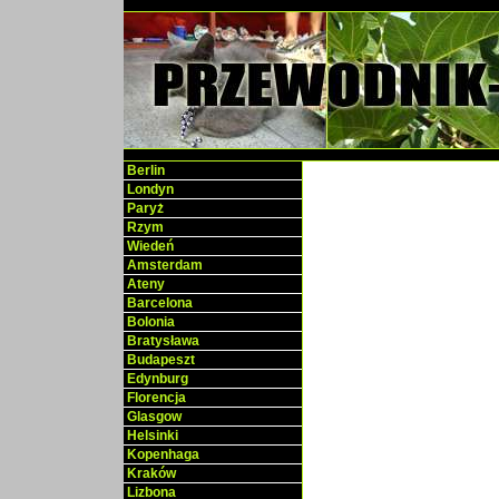
Berlin
Londyn
Paryż
Rzym
Wiedeń
Amsterdam
Ateny
Barcelona
Bolonia
Bratysława
Budapeszt
Edynburg
Florencja
Glasgow
Helsinki
Kopenhaga
Kraków
Lizbona