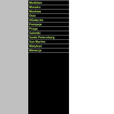
Mediolan
Monako
Moskwa
Oslo
Oświęcim
Pompeje
Praga
Saloniki
Sankt Petersburg
San Marino
Watykan
Wenecja